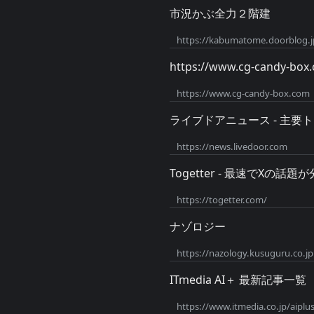
市況かぶ全力２階建
https://kabumatome.doorblog.j
https://www.cg-candy-box
https://www.cg-candy-box.com
ライブドアニュース - 主要
https://news.livedoor.com
Togetter - 最速でXの
https://togetter.com/
ナゾロジー
https://nazology.kusuguru.co.jp
ITmedia AI＋ 最新記事一覧
https://www.itmedia.co.jp/aiplus