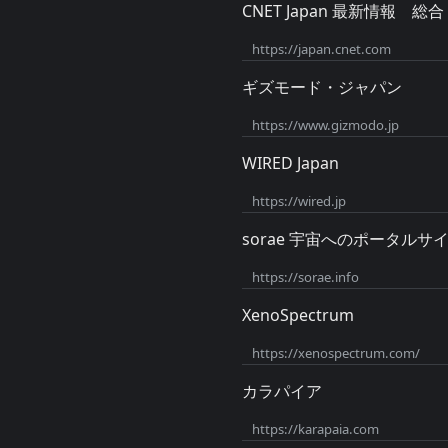
CNET Japan 最新情報 総合
https://japan.cnet.com
ギズモード・ジャパン
https://www.gizmodo.jp
WIRED Japan
https://wired.jp
sorae 宇宙へのポータルサ
https://sorae.info
XenoSpectrum
https://xenospectrum.com/
カラパイア
https://karapaia.com