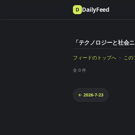
DailyFeed
D
「テクノロジーと社会ニュース
フィードのトップへ
・
この
全 0 件
← 2026-7-23