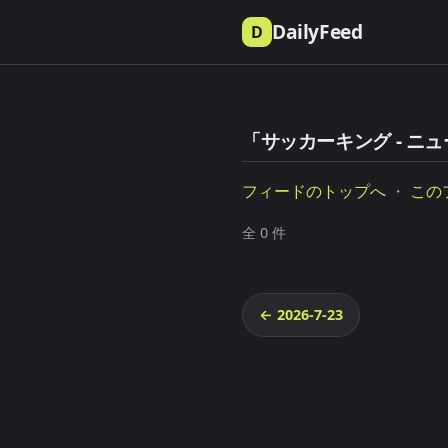
DailyFeed
D
「サッカーキング - ニュ
フィードのトップへ
・
この
全 0 件
← 2026-7-23