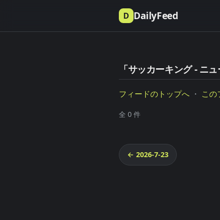
DailyFeed
D
「サッカーキング - ニュ
フィードのトップへ
・
この
全 0 件
← 2026-7-23