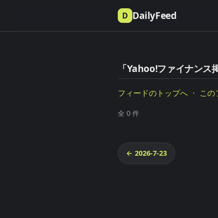
DailyFeed
D
「Yahoo!ファイナンス掲
フィードのトップへ
・
この
全 0 件
← 2026-7-23